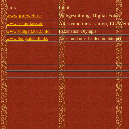
Link
Inhalt
www.joreweb.de
Webgestaltung, Digital Fotos
Alles rund ums Laufen, LG Wein
www.stefan-faiss.de
www.stuttgart2012.info
Faszination Olympia
www.8ung.at/lauflinks
Alles rund ums Laufen im Internet